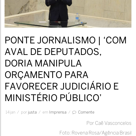
PONTE JORNALISMO | ‘COM
AVAL DE DEPUTADOS,
DORIA MANIPULA
ORÇAMENTO PARA
FAVORECER JUDICIÁRIO E
MINISTÉRIO PÚBLICO’
14
jan
/
por
Justa
/
em
Imprensa
/
Comente
Por Caê Vasconcelos
Foto: Rovena Rosa/Agência Brasil