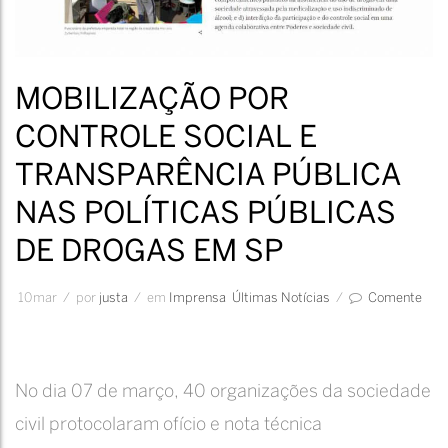
MOBILIZAÇÃO POR
CONTROLE SOCIAL E
TRANSPARÊNCIA PÚBLICA
NAS POLÍTICAS PÚBLICAS
DE DROGAS EM SP
10
mar
/
por
Justa
/
em
Imprensa
Últimas Notícias
/
Comente
No dia 07 de março, 40 organizações da sociedade
civil protocolaram ofício e nota técnica