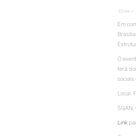
22
nov
/
Em come
Brasíli
Estrutu
O event
terá do
sociais
Local:
SGAN, 
Link
par