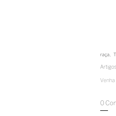
raça
T
Artigo
Venha 
0 Co