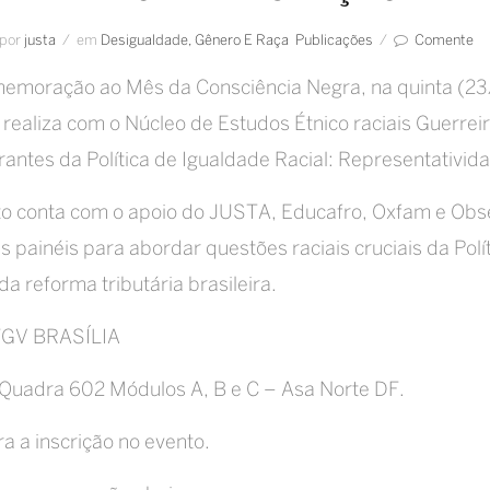
por
Justa
/
em
Desigualdade, Gênero E Raça
Publicações
/
Comente
moração ao Mês da Consciência Negra, na quinta (23/
a realiza com o Núcleo de Estudos Étnico raciais Guer
rantes da Política de Igualdade Racial: Representativi
o conta com o apoio do JUSTA, Educafro, Oxfam e Obser
is painéis para abordar questões raciais cruciais da Pol
 da reforma tributária brasileira.
 FGV BRASÍLIA
Quadra 602 Módulos A, B e C – Asa Norte DF.
a a inscrição no evento.