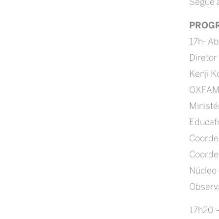
Segue 
PROG
17h- Ab
Diretor
Kenji 
OXFA
Ministé
Educaf
Coorde
Coorde
Núcleo 
Observa
17h20 