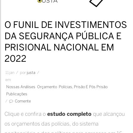
O FUNIL DE INVESTIMENTOS
DA SEGURANÇA PÚBLICA E
PRISIONAL NACIONAL EM
2022
11
jan
/
por
Justa
/
em
Nossas Análises
Orçamento
Polícias, Prisão E Pós Prisão
Publicações
/
Comente
Clique e confira o
estudo completo
que alcançou
os orçamentos das polícias, do sistema