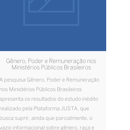
Gênero, Poder e Remuneração nos
Ministérios Públicos Brasileiros
A pesquisa Gênero, Poder e Remuneração
nos Ministérios Públicos Brasileiros
apresenta os resultados do estudo inédito
realizado pela Plataforma JUSTA, que
busca suprir, ainda que parcialmente, o
vazio informacional sobre gênero, raça e