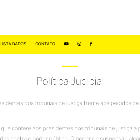
JUSTA DADOS
CONTATO
Política Judicial
identes dos tribunais de justiça frente aos pedidos 
e confere aos presidentes dos tribunais de justiça a p
madas contra o poder público. O poder de suspensão alc