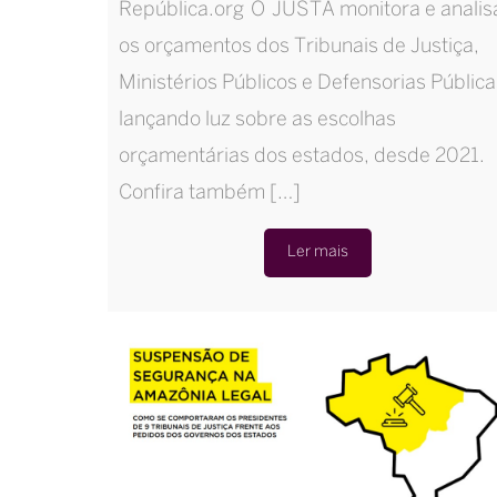
República.org O JUSTA monitora e analis
os orçamentos dos Tribunais de Justiça,
Ministérios Públicos e Defensorias Pública
lançando luz sobre as escolhas
orçamentárias dos estados, desde 2021.
Confira também […]
Ler mais