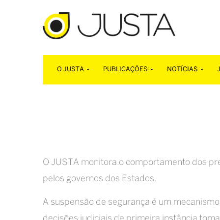
O JUSTA
PUBLICAÇÕES
NOTÍCIAS
O JUSTA monitora o comportamento dos pres
pelos governos dos Estados.
A suspensão de segurança é um mecanismo qu
decisões judiciais de primeira instância to