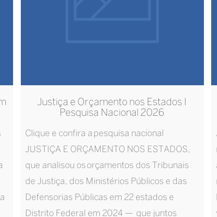
im
Justiça e Orçamento nos Estados I
Pesquisa Nacional 2026
s
Clique e confira a pesquisa nacional
JUSTIÇA E ORÇAMENTO NOS ESTADOS,
a
que analisou os orçamentos dos Tribunais
de Justiça, dos Ministérios Públicos e das
da
Defensorias Públicas em 22 estados e
Distrito Federal em 2024 — que juntos