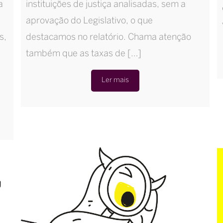
a
instituições de justiça analisadas, sem a
aprovação do Legislativo, o que
s,
destacamos no relatório. Chama atenção
também que as taxas de […]
Ler mais