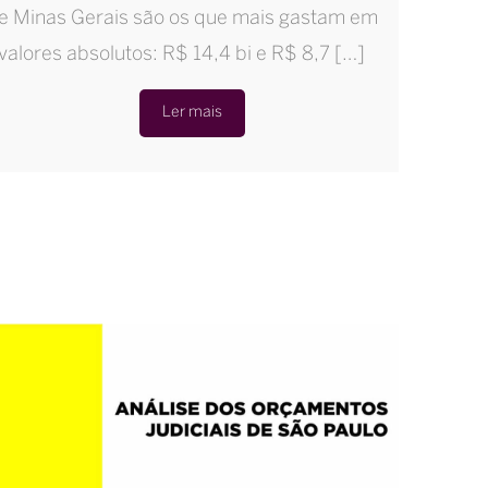
e Minas Gerais são os que mais gastam em
valores absolutos: R$ 14,4 bi e R$ 8,7 […]
Ler mais