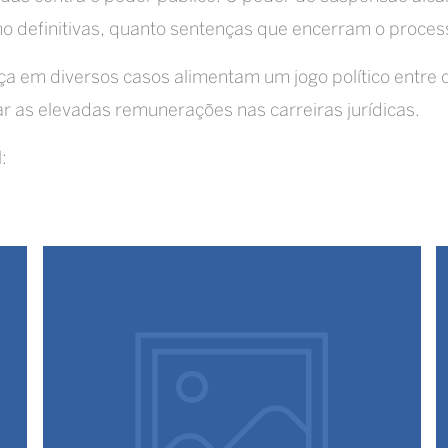
o definitivas, quanto sentenças que encerram o proces
em diversos casos alimentam um jogo político entre o 
r as elevadas remunerações nas carreiras jurídicas.
: