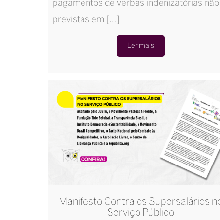
pagamentos de verbas indenizatórias não
previstas em […]
Ler mais
Manifesto Contra os Supersalários n
Serviço Público