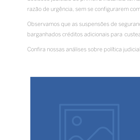
razão de urgência, sem se configurarem com
Observamos que as suspensões de segurança 
barganhados créditos adicionais para custea
Confira nossas análises sobre política judicial