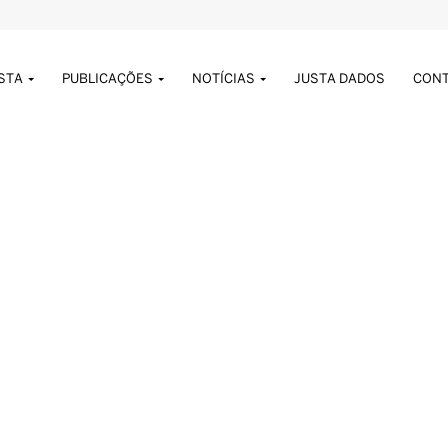
USTA
PUBLICAÇÕES
NOTÍCIAS
JUSTA DADOS
CON
S PUBLICADOS POR DANIEL