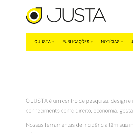
O JUSTA
PUBLICAÇÕES
NOTÍCIAS
O JUSTA é um centro de pesquisa, design e i
conhecimento como direito, economia, gestão
Nossas ferramentas de incidência têm sua in