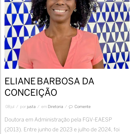
ELIANE BARBOSA DA
CONCEIÇÃO
08
jul
/
por
Justa
/
em
Diretoria
/
Comente
Doutora em Administração pela FGV-EAESP
(2013). Entre junho de 2023 e julho de 2024, foi