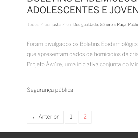
ADOLESCENTES E JOVEN
15
dez
/
por
Justa
/
em
Desigualdade, Gênero E Raça
Publ
Foram divulgados os Boletins Epidemiológico
que apresentam dados de homicídios de cria
Projeto Àwúre, uma iniciativa conjunta do Mi
Segurança pública
Posts
← Anterior
1
2
navigation