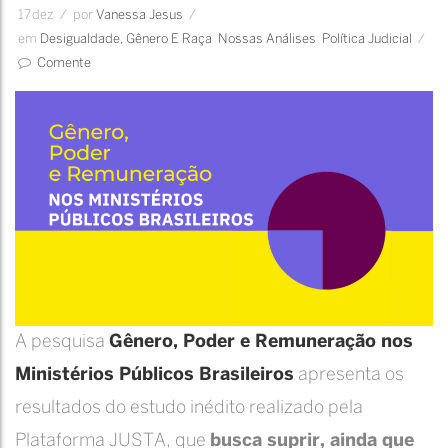
17
dez
/
por
Vanessa Jesus
/
em
Desigualdade, Gênero E Raça
Nossas Análises
Política Judicial
/
Comente
A pesquisa
Gênero, Poder e Remuneração nos
Ministérios Públicos Brasileiros
apresenta os
resultados do estudo inédito realizado pela
Plataforma JUSTA, que
busca suprir, ainda que