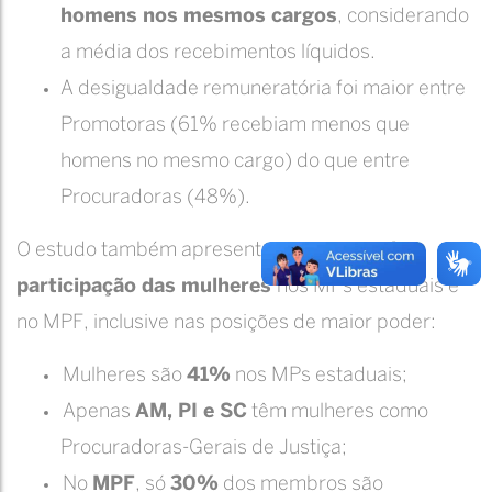
homens nos mesmos cargos
, considerando
a média dos recebimentos líquidos.
A desigualdade remuneratória foi maior entre
Promotoras (61% recebiam menos que
homens no mesmo cargo) do que entre
Procuradoras (48%).
O estudo também apresenta um
retrato da
participação das mulheres
nos MPs estaduais e
no MPF, inclusive nas posições de maior poder:
Mulheres são
41%
nos MPs estaduais;
Apenas
AM, PI e SC
têm mulheres como
Procuradoras-Gerais de Justiça;
No
MPF
, só
30%
dos membros são