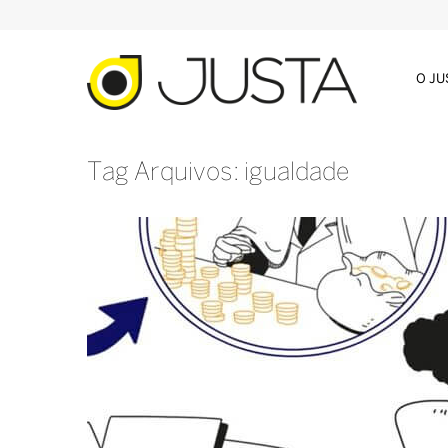
O J
Tag Arquivos: igualdade