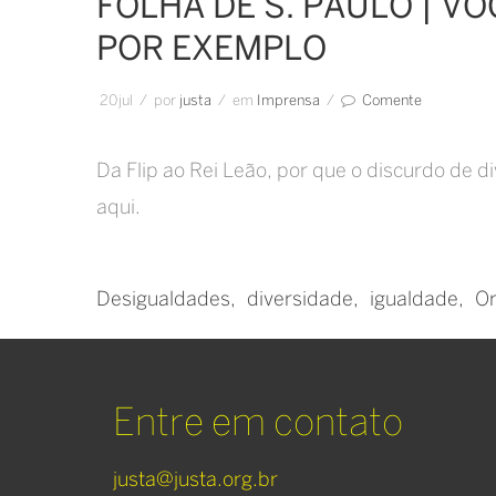
FOLHA DE S. PAULO | V
POR EXEMPLO
20
jul
/
por
Justa
/
em
Imprensa
/
Comente
Da Flip ao Rei Leão, por que o discurdo de d
aqui.
Desigualdades
diversidade
igualdade
Or
Entre em contato
justa@justa.org.br