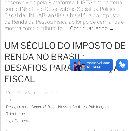
desenvolvido pela Plataforma JUSTA em parceria
com o INESC e o Observatório Social da Política
Fiscal da UNILAB, analisa a trajetória do Imposto
de Renda da Pessoa Física ao longo de cem anos e
Um Sécul
mostra como o tributo foi …
Continuar lendo
→
UM SÉCULO DO IMPOSTO DE
RENDA NO BRASIL:
DESAFIOS PARA A JUSTIÇA
FISCAL
29
out
/
por
Vanessa Jesus
/
em
Desigualdade, Gênero E Raça
Nossas Análises
Publicações
Tributação
/
Comente