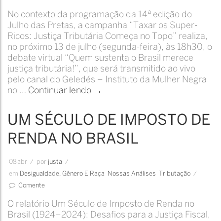
No contexto da programação da 14ª edição do
Julho das Pretas, a campanha “Taxar os Super-
Ricos: Justiça Tributária Começa no Topo” realiza,
no próximo 13 de julho (segunda-feira), às 18h30, o
debate virtual “Quem sustenta o Brasil merece
justiça tributária!”, que será transmitido ao vivo
pelo canal do Geledés – Instituto da Mulher Negra
Justiça tributária e o impacto d
no …
Continuar lendo
→
UM SÉCULO DE IMPOSTO DE
RENDA NO BRASIL
08
abr
/
por
Justa
/
em
Desigualdade, Gênero E Raça
Nossas Análises
Tributação
/
Comente
O relatório Um Século de Imposto de Renda no
Brasil (1924–2024): Desafios para a Justiça Fiscal,