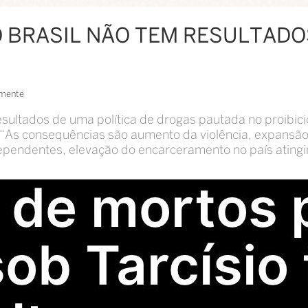
 BRASIL NÃO TEM RESULTADOS
mente
esultados de uma política de drogas pautada no proibici
As consequências são aumento da violência, expansão 
ependentes, elevação do encarceramento no país ating