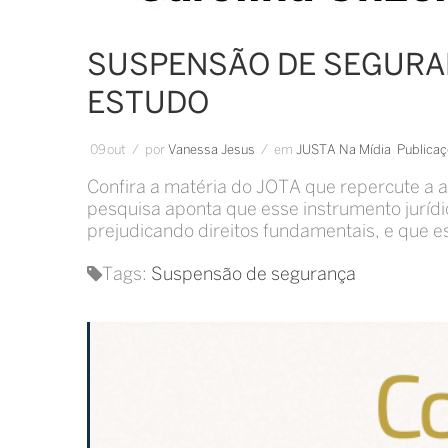
SUSPENSÃO DE SEGURAN
ESTUDO
09
out
/
por
Vanessa Jesus
/
em
JUSTA Na Mídia
Publica
Confira a matéria do JOTA que repercute a
pesquisa aponta que esse instrumento jurídi
prejudicando direitos fundamentais, e que e
Tags:
Suspensão de segurança