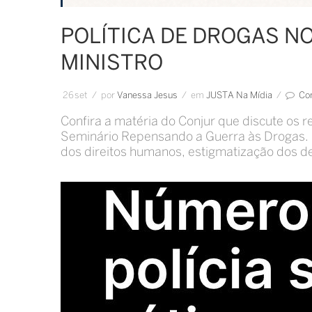
POLÍTICA DE DROGAS NO
MINISTRO
26
set
/
por
Vanessa Jesus
/
em
JUSTA Na Mídia
/
Co
Confira a matéria do Conjur que discute os r
Seminário Repensando a Guerra às Drogas. “
dos direitos humanos, estigmatização dos d