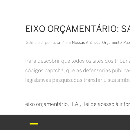
EIXO ORÇAMENTÁRIO: S
20
maio
/
por
Justa
/
em
Nossas Análises
Orçamento
Pub
Para descobrir que todos os sites dos tribun
códigos captcha, que as defensorias públic
legislativas pesquisadas transferiu sua atri
eixo orçamentário
LAI
lei de acesso à inf