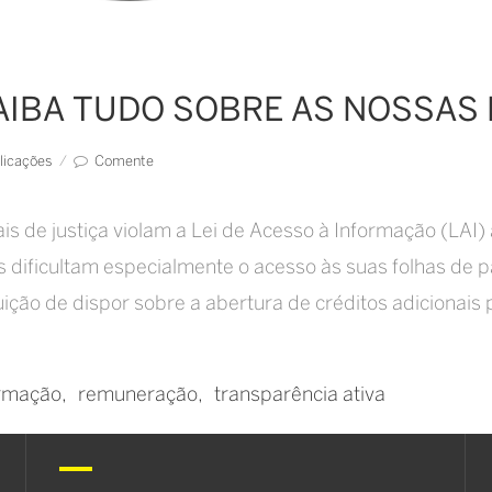
AIBA TUDO SOBRE AS NOSSAS
licações
/
Comente
ais de justiça violam a Lei de Acesso à Informação (LA
as dificultam especialmente o acesso às suas folhas d
buição de dispor sobre a abertura de créditos adicionais
ormação
remuneração
transparência ativa