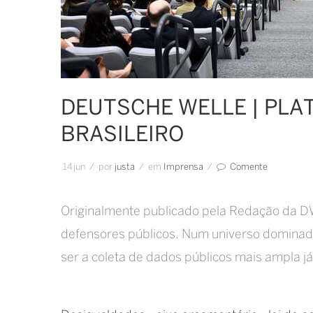
DEUTSCHE WELLE | PLA
BRASILEIRO
14
jun
/
por
Justa
/
em
Imprensa
/
Comente
Originalmente publicado pela Redação da DW
defensores públicos. Num universo dominado
ser a coleta de dados públicos mais ampla já