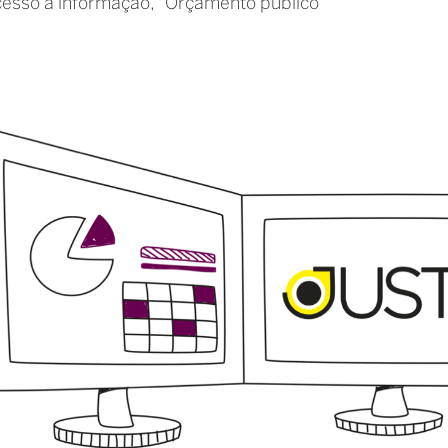
acesso à informação
Orçamento público
Plataforma
monitora
funcionamento
do
Judiciário
brasileiro