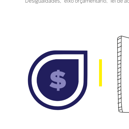
Desigualdades
eixo orçamentário
lei de 