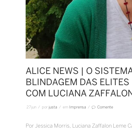
ALICE NEWS | O SISTEM
BLINDAGEM DAS ELITES 
COM LUCIANA ZAFFALO
27
jun
/
por
Justa
/
em
Imprensa
/
Comente
Por Jessica Morris, Luciana Zaffalon Leme Ca