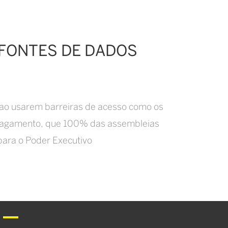
 FONTES DE DADOS
I) ao usarem barreiras de acesso como os
e pagamento, que 100% das assembleias
 para o Poder Executivo