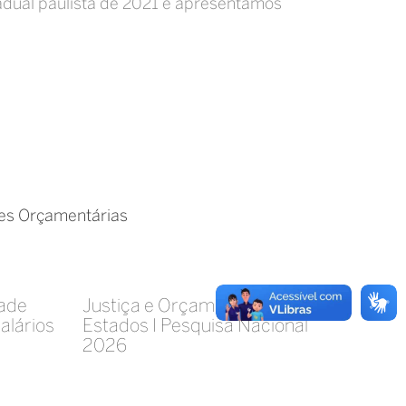
adual paulista de 2021 e apresentamos
es Orçamentárias
dade
Justiça e Orçamento nos
salários
Estados I Pesquisa Nacional
2026