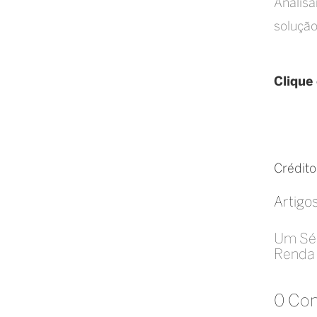
Analisa
soluçã
Clique
Crédito
Artigo
Um Séc
Renda 
0 Co