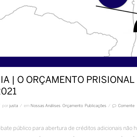
IA | O ORÇAMENTO PRISIONAL
2021
/
por
Justa
/
em
Nossas Análises
Orçamento
Publicações
/
Comente
ate público para abertura de créditos adicionais não h