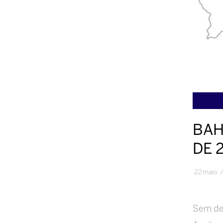
BAH
DE 
22
maio
Sem deb