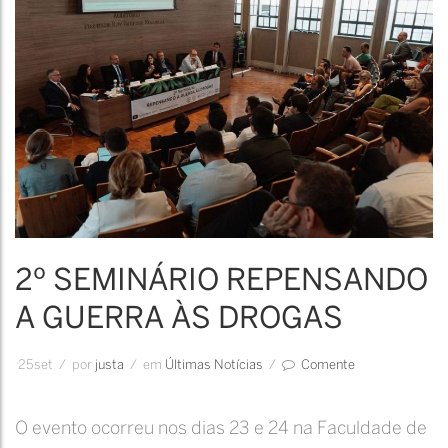
Guerra
às
Drogas
2º SEMINÁRIO REPENSANDO
A GUERRA ÀS DROGAS
25
set
/
por
Justa
/
em
Últimas Notícias
/
Comente
O evento ocorreu nos dias 23 e 24 na Faculdade de