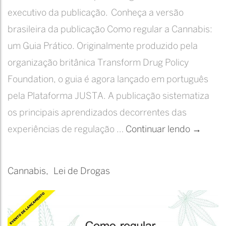
executivo da publicação. Conheça a versão
brasileira da publicação Como regular a Cannabis:
um Guia Prático. Originalmente produzido pela
organização britânica Transform Drug Policy
Foundation, o guia é agora lançado em português
pela Plataforma JUSTA. A publicação sistematiza
os principais aprendizados decorrentes das
Como
experiências de regulação …
Continuar lendo
→
Regular
a
Cannabis
Lei de Drogas
Cannabi
um
guia