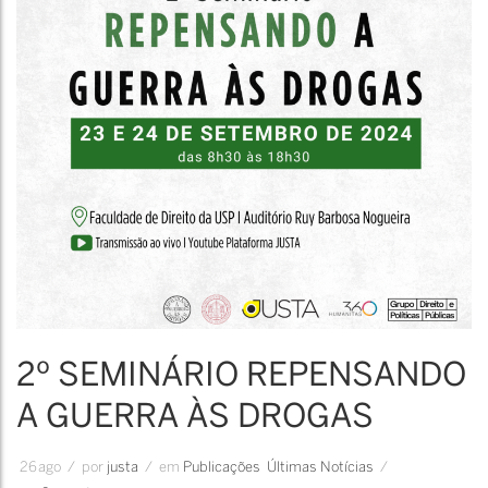
2º SEMINÁRIO REPENSANDO
A GUERRA ÀS DROGAS
26
ago
/
por
Justa
/
em
Publicações
Últimas Notícias
/