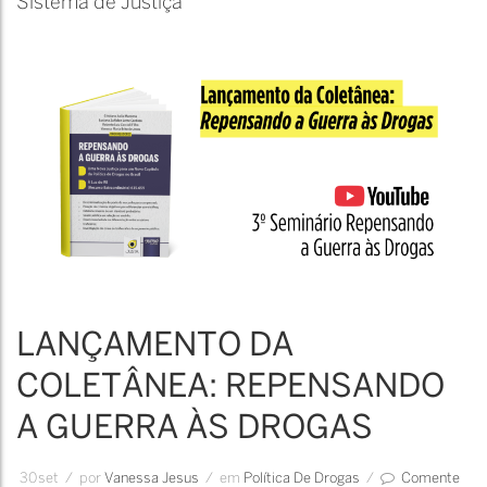
Sistema de Justiça
Lei,
Tribunais
e
Política
de
Consumo
de
Drogas
LANÇAMENTO DA
COLETÂNEA: REPENSANDO
A GUERRA ÀS DROGAS
30
set
/
por
Vanessa Jesus
/
em
Política De Drogas
/
Comente