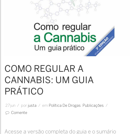
COMO REGULAR A
CANNABIS: UM GUIA
PRÁTICO
27
jun
/
por
Justa
/
em
Política De Drogas
Publicações
/
Comente
Acesse a versão completa do guia e o sumário