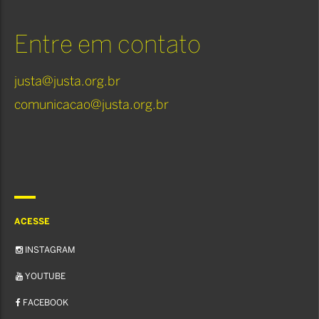
Cannabis:
um
Entre em contato
guia
justa@justa.org.br
prático
comunicacao@justa.org.br
ACESSE
INSTAGRAM
YOUTUBE
FACEBOOK