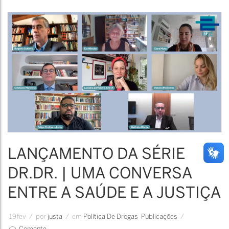
em
port
da
publ
“Co
regul
a
Cann
um
LANÇAMENTO DA SÉRIE
guia
práti
DR.DR. | UMA CONVERSA
ENTRE A SAÚDE E A JUSTIÇA
19
fev
/
por
Justa
/
em
Política De Drogas
Publicações
/