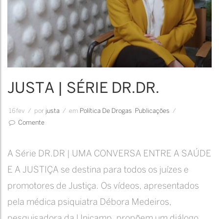
JUSTA | SÉRIE DR.DR.
16
fev
/
por
Justa
/
em
Política De Drogas
Publicações
/
Comente
A Série DR.DR | UMA CONVERSA ENTRE A SAÚDE
E A JUSTIÇA se destina para todos os juízes e
promotores de Justiça. Os vídeos, apresentados
pela médica psiquiatra Débora Medeiros,
pesquisadora da Unicamp, propõem um diálogo