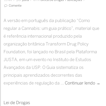
19
fev
/
por
Justa
/
em
Política De Drogas
Publicações
/
Comente
A versão em português da publicação “Como
regular a Cannabis: um guia prático”, material que
é referência internacional produzido pela
organização britânica Transform Drug Policy
Foundation, foi lançado no Brasil pela Plataforma
JUSTA, em um evento no Instituto de Estudos
Avançados da USP. O Guia sistematiza os
principais aprendizados decorrentes das
Lanç
experiências de regulação da …
Continuar lendo
→
da
vers
Lei de Drogas