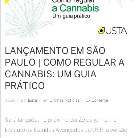
prático
LANÇAMENTO EM SÃO
PAULO | COMO REGULAR A
CANNABIS: UM GUIA
PRÁTICO
15
jun
/
por
Justa
/
em
Últimas Notícias
/
Comente
Será lançada, no próximo dia 29 de junho, no
Instituto de Estudos Avançados da USP, a versão