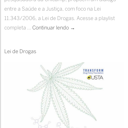
entre a Saúde e a Justiça, com foco na Lei
11.343/2006, a Lei de Drogas. Acesse a playlist
JUSTA
completa …
Continuar lendo
→
|
Série
Lei de Drogas
DR.DR.