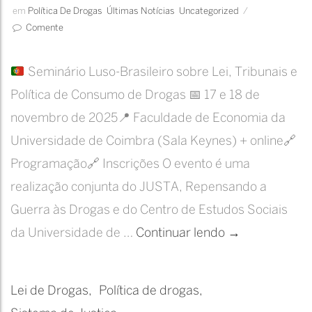
em
Política De Drogas
Últimas Notícias
Uncategorized
/
Comente
Seminário Luso-Brasileiro sobre Lei, Tribunais e
Política de Consumo de Drogas
📅
17 e 18 de
novembro de 2025
📍
Faculdade de Economia da
Universidade de Coimbra (Sala Keynes) + online
🔗
Programação
🔗
Inscrições O evento é uma
realização conjunta do JUSTA, Repensando a
Guerra às Drogas e do Centro de Estudos Sociais
Seminário
da Universidade de …
Continuar lendo
→
Luso-
Brasileiro
Lei de Drogas
Política de drogas
sobre