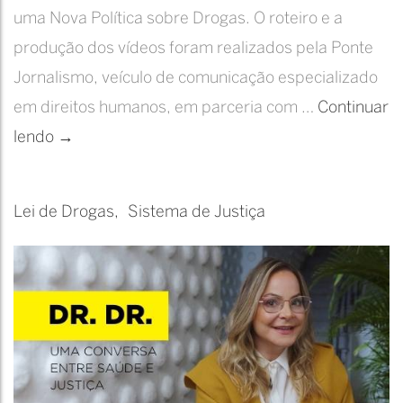
uma Nova Política sobre Drogas. O roteiro e a
produção dos vídeos foram realizados pela Ponte
Jornalismo, veículo de comunicação especializado
em direitos humanos, em parceria com …
Continuar
JUSTA
lendo
→
|
Justiça
Lei de Drogas
Sistema de Justiça
e
guerra
às
Drogas