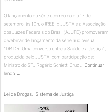
Comente
O lançamento da série ocorreu no dia 17 de
setembro, às 10h, o IREE, o JUSTA e a Associação
dos Juízes Federais do Brasil (AJUFE) promoveram
o webinar de lançamento da série audiovisual
“DR.DR. Uma conversa entre a Saúde e a Justiça”,
produzida pelo JUSTA, com participação de: –
Ministro do STJ Rogério Schietti Cruz …
Continuar
Lançamento
lendo
→
da
série
Lei de Drogas
Sistema de Justiça
DR.DR.
|